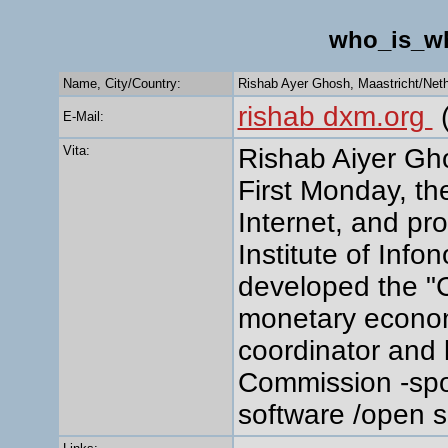
who_is_w
Name, City/Country:
Rishab Ayer Ghosh, Maastricht/Net
rishab dxm.org
(
E-Mail:
Vita:
Rishab Aiyer Gho
First Monday, th
Internet, and pr
Institute of Info
developed the "
monetary economi
coordinator and 
Commission -sp
software /open 