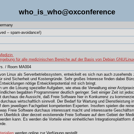
who_is_who@oxconference
Germany
ved -- spam-avoidance!)
 Medizin
umgebung für alle medizinischen Bereiche auf der Basis von Debian GNU/Linu
hrs. / Room MA004
 von Linux als Serverbetriebssystem, entwickelt es sich nun auch zusehend
r sind Sicherheit und Kostengründe. Sehr großes Interesse finden dabei Büro
ntwicklungen nötige Entwicklerpotential mit sich bringt.
h um die Lösung spezieller Aufgaben, wie etwa die Verwaltung einer Arztpraxi
findlichen begabten Programmierer deutlich geringer. Seit einiger Zeit ist jedo
 durchaus die Aussicht, daß Freie Software hier in Konkurrenz zu kommerzie
durchaus wirtschaftlich sinnvoll. Der Bedarf für Wartung und Dienstleistung in
 dem jeweiligen Fachgebiet kompetenten Experten. Insofern spielen die rein
 was Freie Software durchaus interessant macht und interessante Geschäftsmod
nen Überblick über derzeit existierende Freie Software auf dem Gebiet der Med
rt werden kann. Es werden die Vorteile einer einheitlichen Integrationsplattfo
rde.
erialien
werden online zur Verfügung gestellt.