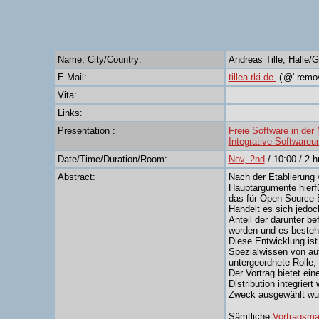
Name, City/Country:
Andreas Tille, Halle/
E-Mail:
tillea rki.de
('@' remo
Vita:
Links:
Presentation :
Freie Software in der
Integrative Software
Date/Time/Duration/Room:
Nov, 2nd
/ 10:00 / 2 
Abstract:
Nach der Etablierung
Hauptargumente hierfü
das für Open Source E
Handelt es sich jedoc
Anteil der darunter be
worden und es besteht
Diese Entwicklung ist 
Spezialwissen von auf
untergeordnete Rolle,
Der Vortrag bietet ei
Distribution integrie
Zweck ausgewählt wu
Sämtliche
Vortragsmat