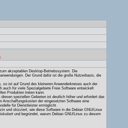
x
s zum akzeptablen Desktop-Betriebssystem. Die
anwendungen. Der Grund dafür ist die große Nutzerbasis, die
s, so ist auf Grund des kleineren Anwenderkreises auch der
ch auch für viele Spezialgebiete Freie Software entwickelt
llen Produkten treten kann.
 diesen speziellen Gebieten ist deutlich höher und erfordert das
en Anschaffungskosten der eingesetzten Software eine
elle für Dienstleister ermöglicht.
izin und skizziert, wie diese Software in die Debian GNU/Linux
rm diskutiert und begründet, warum Debian GNU/Linux zu diesem