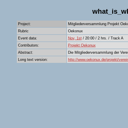
what_is_w
Project:
Mitgliederversammlung Projekt Oek
Rubric
Oekonux
Event data:
Nov, 1st
/ 20:00 / 2 hrs. / Track A
Contributors:
Projekt Oekonux
Abstract:
Die Mitgliederversammlung der Ver
Long text version:
http://www.oekonux.de/projekt/vere