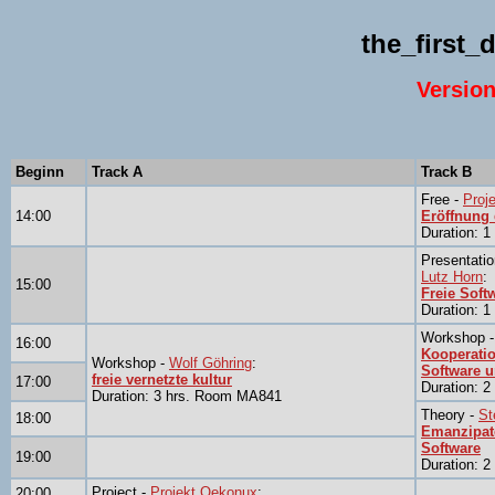
the_first
Version
Beginn
Track A
Track B
Free -
Proj
14:00
Eröffnung 
Duration: 
Presentatio
Lutz Horn
:
15:00
Freie Soft
Duration: 
Workshop 
16:00
Kooperatio
Workshop -
Wolf Göhring
:
Software 
freie vernetzte kultur
17:00
Duration: 
Duration: 3 hrs. Room MA841
Theory -
St
18:00
Emanzipato
Software
19:00
Duration: 
Project -
Projekt Oekonux
:
20:00