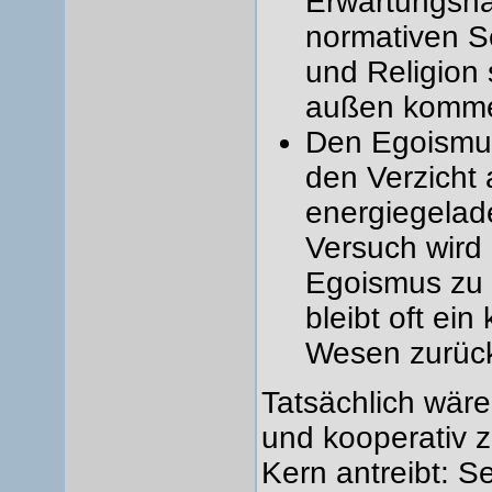
Erwartungsha
normativen S
und Religion
außen komme
Den Egoismus
den Verzicht 
energiegelad
Versuch wird 
Egoismus zu s
bleibt oft ei
Wesen zurüc
Tatsächlich wäre
und kooperativ 
Kern antreibt: S