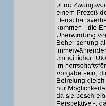
ohne Zwangsverh
einem Prozeß d
Herrschaftsverhä
kommen - die Em
Überwindung von
Beherrschung alle
immerwährender 
einheitlichen Ut
im herrschaftsfö
Vorgabe sein, di
Befreiung gleic
nur Möglichkeite
da sie beschreib
Perspektive -, d