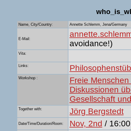
who_is_w
Name, City/Country:
Annette Schlemm, Jena/Germany
annette.schlemm
E-Mail:
avoidance!)
Vita:
Links:
Philosophenstü
Workshop :
Freie Menschen 
Diskussionen übe
Gesellschaft un
Together with:
Jörg Bergstedt
Nov, 2nd
/ 16:00
Date/Time/Duration/Room: