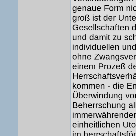
genaue Form nic
groß ist der Unt
Gesellschaften 
und damit zu sch
individuellen u
ohne Zwangsverh
einem Prozeß d
Herrschaftsverhä
kommen - die Em
Überwindung von
Beherrschung alle
immerwährender 
einheitlichen Ut
im herrschaftsfö