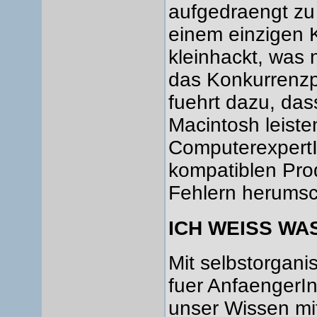
aufgedraengt zu
einem einzigen K
kleinhackt, was 
das Konkurrenzpr
fuehrt dazu, das
Macintosh leist
ComputerexpertI
kompatiblen Pro
Fehlern herums
ICH WEISS WA
Mit selbstorgani
fuer AnfaengerIn
unser Wissen mi