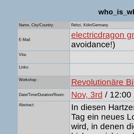
who_is_w
Name, City/Country:
Rehzi, Köln/Germany
electricdragon 
E-Mail:
avoidance!)
Vita:
Links:
Workshop :
Revolutionäre B
Nov, 3rd
/ 12:00
Date/Time/Duration/Room:
Abstract:
In diesen Hartze
Tag ein neues Lo
wird, in denen d