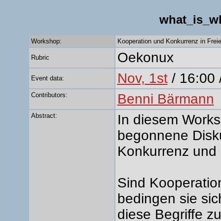
what_is_w
Workshop:
Kooperation und Konkurrenz in Frei
Oekonux
Rubric
Nov, 1st
/ 16:00 /
Event data:
Contributors:
Benni Bärmann
Abstract:
In diesem Worksh
begonnene Disku
Konkurrenz und 
Sind Kooperatio
bedingen sie sic
diese Begriffe zu