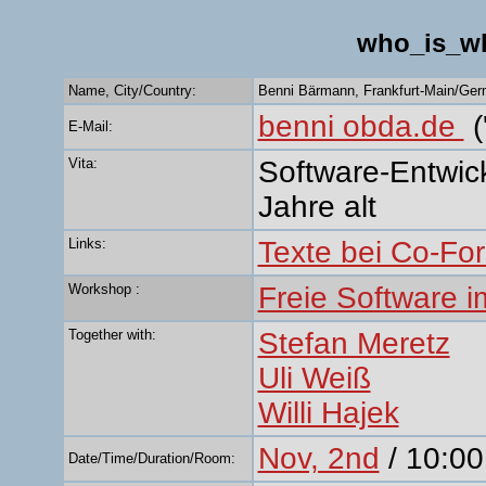
who_is_w
Name, City/Country:
Benni Bärmann, Frankfurt-Main/Ge
benni obda.de
(
E-Mail:
Vita:
Software-Entwickl
Jahre alt
Links:
Texte bei Co-Fo
Workshop :
Freie Software 
Together with:
Stefan Meretz
Uli Weiß
Willi Hajek
Nov, 2nd
/ 10:00
Date/Time/Duration/Room: