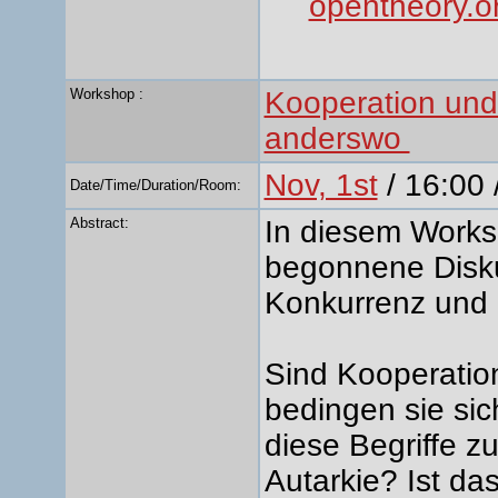
opentheory.o
Workshop :
Kooperation und
anderswo
Nov, 1st
/ 16:00 
Date/Time/Duration/Room:
Abstract:
In diesem Worksh
begonnene Disku
Konkurrenz und 
Sind Kooperatio
bedingen sie sic
diese Begriffe zu
Autarkie? Ist da