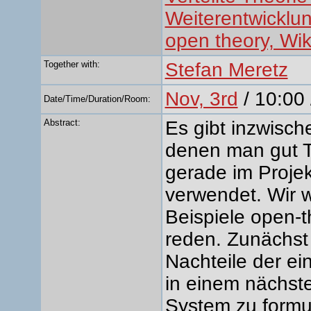
Weiterentwicklun
open theory, Wik
Together with:
Stefan Meretz
Nov, 3rd
/ 10:00
Date/Time/Duration/Room:
Abstract:
Es gibt inzwisch
denen man gut Th
gerade im Proje
verwendet. Wir 
Beispiele open-t
reden. Zunächst 
Nachteile der e
in einem nächste
System zu formuli