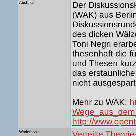
Abstract:
Der Diskussions
(WAK) aus Berlin
Diskussionsrund
des dicken Wälz
Toni Negri erarb
thesenhaft die f
und Thesen kurz 
das erstaunliche
nicht ausgespart
Mehr zu WAK:
h
Wege_aus_dem_
http://www.open
Workshop :
Verteilte Theor