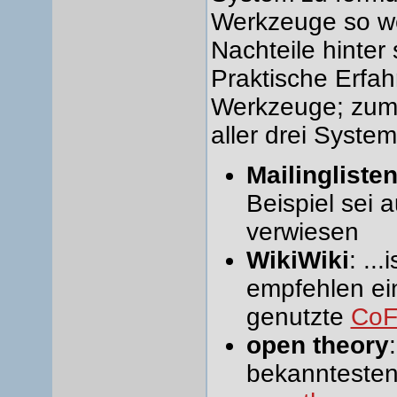
Werkzeuge so wei
Nachteile hinter 
Praktische Erfa
Werkzeuge; zumi
aller drei System
Mailingliste
Beispiel sei 
verwiesen
WikiWiki
: ..
empfehlen ei
genutzte
CoF
open theory
bekanntesten 